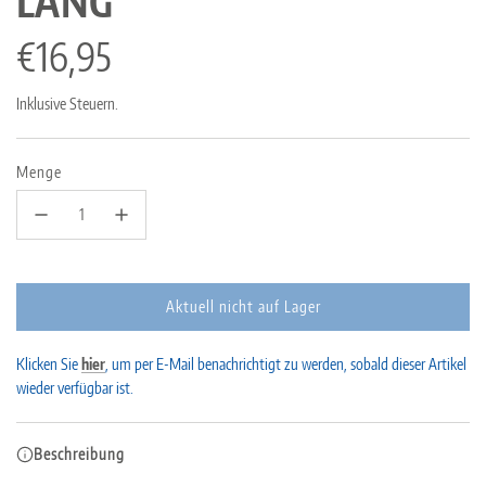
LANG
Regulärer
€16,95
Preis
Inklusive Steuern.
Menge
Aktuell nicht auf Lager
L
a
Klicken Sie
hier
, um per E-Mail benachrichtigt zu werden, sobald dieser Artikel
d
wieder verfügbar ist.
e
n
.
Beschreibung
.
.