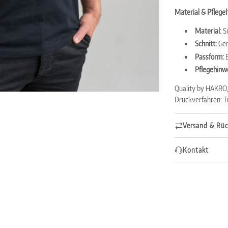
Material & Pflege
Material:
S
Schnitt:
Ge
Passform:
Pflegehinwe
Quality by HAKRO
Druckverfahren: T
Versand & Rü
Kontakt