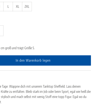
M
L
XL
2XL
0 cm groß und trägt Größe S.
In den Warenkorb legen
L
a
d
e
n
ße Tage. Wappne dich mit unserem Tanktop Sheffield. Lass deinen
.
Kräfte zu entfalten. Bleib stark im Job oder beim Sport, egal wie heiß die
.
 stylisch und mach selbst mit wenig Stoff eine topp Figur. Egal wo du
.
t.