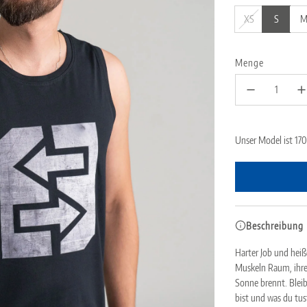
XS
S
Menge
Unser Model ist 17
Beschreibung
Harter Job und hei
Muskeln Raum, ihre 
Sonne brennt. Bleib
bist und was du tus