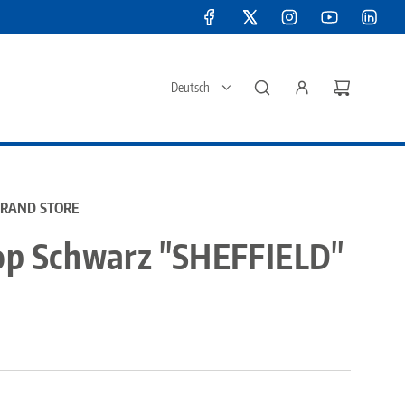
Deutsch
BRAND STORE
op Schwarz "SHEFFIELD"
er