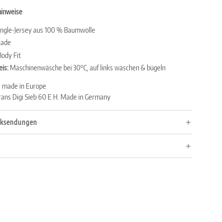
hinweise
ingle-Jersey aus 100 % Baumwolle
rade
Body Fit
is:
Maschinenwäsche bei 30°C, auf links waschen & bügeln
, made in Europe
rans Digi Sieb 60 E H. Made in Germany
cksendungen